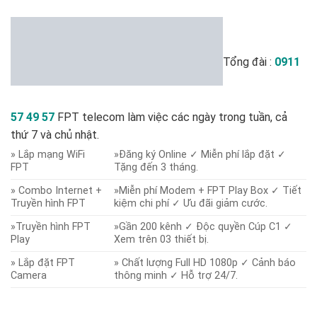
Tổng đài :
0911
57 49 57
FPT telecom làm việc các ngày trong tuần, cả
thứ 7 và chủ nhật.
» Lắp mạng WiFi
»Đăng ký Online ✓ Miễn phí lắp đặt ✓
FPT
Tặng đến 3 tháng.
» Combo Internet +
»Miễn phí Modem + FPT Play Box ✓ Tiết
Truyền hình FPT
kiệm chi phí ✓ Ưu đãi giảm cước.
»Truyền hình FPT
»Gần 200 kênh ✓ Độc quyền Cúp C1 ✓
Play
Xem trên 03 thiết bị.
» Lắp đặt FPT
» Chất lượng Full HD 1080p ✓ Cảnh báo
Camera
thông minh ✓ Hỗ trợ 24/7.