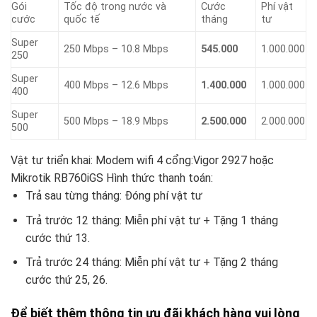
Gói
Tốc độ trong nước và
Cước
Phí vật
cước
quốc tế
tháng
tư
Super
250 Mbps – 10.8 Mbps
545.000
1.000.000
250
Super
400 Mbps – 12.6 Mbps
1.400.000
1.000.000
400
Super
500 Mbps – 18.9 Mbps
2.500.000
2.000.000
500
Vật tư triển khai: Modem wifi 4 cổng:Vigor 2927 hoặc
Mikrotik RB760iGS Hình thức thanh toán:
Trả sau từng tháng: Đóng phí vật tư
Trả trước 12 tháng: Miễn phí vật tư + Tặng 1 tháng
cước thứ 13.
Trả trước 24 tháng: Miễn phí vật tư + Tặng 2 tháng
cước thứ 25, 26.
Để biết thêm thông tin ưu đãi khách hàng vui lòng