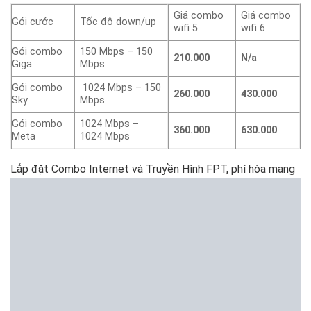
Giá combo
Giá combo
Gói cước
Tốc độ down/up
wifi 5
wifi 6
Gói combo
150 Mbps – 150
210.000
N/a
Giga
Mbps
Gói combo
1024 Mbps – 150
260.000
430.000
Sky
Mbps
Gói combo
1024 Mbps –
360.000
630.000
Meta
1024 Mbps
Lắp đặt Combo Internet và Truyền Hình FPT, phí hòa mạng