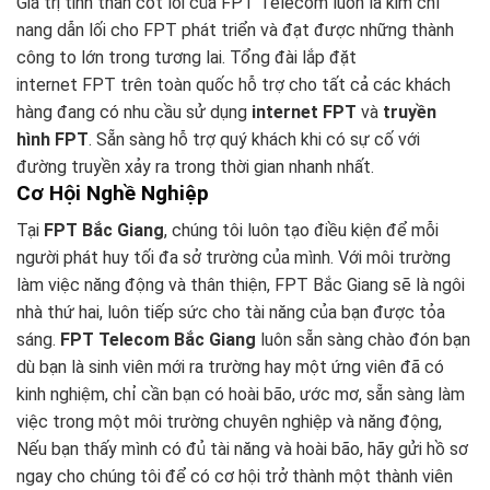
Giá trị tinh thần cốt lõi của FPT Telecom luôn là kim chỉ
nang dẫn lối cho FPT phát triển và đạt được những thành
công to lớn trong tương lai. Tổng đài lắp đặt
internet FPT trên toàn quốc hỗ trợ cho tất cả các khách
hàng đang có nhu cầu sử dụng
internet FPT
và
truyền
hình FPT
. Sẵn sàng hỗ trợ quý khách khi có sự cố với
đường truyền xảy ra trong thời gian nhanh nhất.
Cơ Hội Nghề Nghiệp
Tại
FPT Bắc Giang
, chúng tôi luôn tạo điều kiện để mỗi
người phát huy tối đa sở trường của mình. Với môi trường
làm việc năng động và thân thiện, FPT Bắc Giang sẽ là ngôi
nhà thứ hai, luôn tiếp sức cho tài năng của bạn được tỏa
sáng.
FPT Telecom Bắc Giang
luôn sẵn sàng chào đón bạn
dù bạn là sinh viên mới ra trường hay một ứng viên đã có
kinh nghiệm, chỉ cần bạn có hoài bão, ước mơ, sẵn sàng làm
việc trong một môi trường chuyên nghiệp và năng động,
Nếu bạn thấy mình có đủ tài năng và hoài bão, hãy gửi hồ sơ
ngay cho chúng tôi để có cơ hội trở thành một thành viên