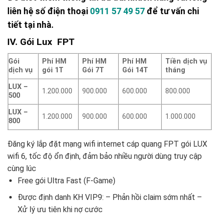
liên hệ số điện thoại
0911 57 49 57
để tư vấn chi
tiết tại nhà.
IV. Gói Lux FPT
Gói
Phí HM
Phí HM
Phí HM
Tiền dịch vụ
dịch vụ
gói 1T
Gói 7T
Gói 14T
tháng
LUX –
1.200.000
900.000
600.000
800.000
500
LUX –
1.200.000
900.000
600.000
1.000.000
800
Đăng ký lắp đặt mạng wifi internet cáp quang FPT gói LUX
wifi 6, tốc độ ổn định, đảm bảo nhiều người dùng truy cập
cùng lúc
Free gói Ultra Fast (F-Game)
Được định danh KH VIP9: – Phản hồi claim sớm nhất –
Xử lý ưu tiên khi nợ cước