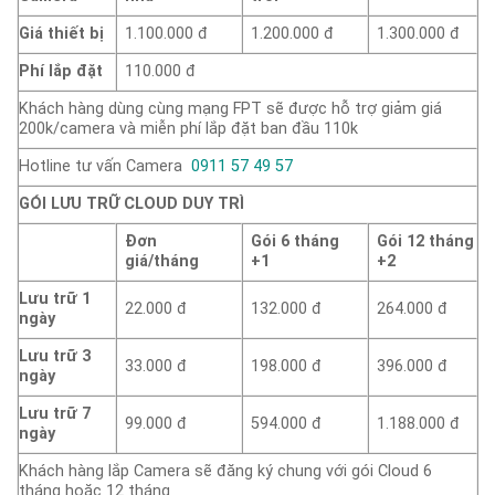
Giá thiết bị
1.100.000 đ
1.200.000 đ
1.300.000 đ
Phí lắp đặt
110.000 đ
Khách hàng dùng cùng mạng FPT sẽ được hỗ trợ giảm giá
200k/camera và miễn phí lắp đặt ban đầu 110k
Hotline tư vấn Camera
0911 57 49 57
GÓI LƯU TRỮ CLOUD DUY TRÌ
Đơn
Gói 6 tháng
Gói 12 tháng
giá/tháng
+1
+2
Lưu trữ 1
22.000 đ
132.000 đ
264.000 đ
ngày
Lưu trữ 3
33.000 đ
198.000 đ
396.000 đ
ngày
Lưu trữ 7
99.000 đ
594.000 đ
1.188.000 đ
ngày
Khách hàng lắp Camera sẽ đăng ký chung với gói Cloud 6
tháng hoặc 12 tháng