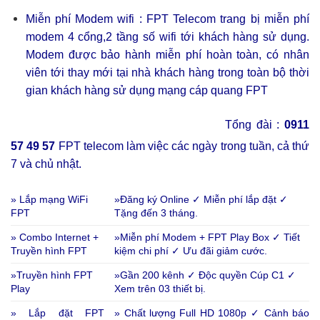
Miễn phí Modem wifi : FPT Telecom trang bị miễn phí
modem 4 cổng,2 tầng số wifi tới khách hàng sử dụng.
Modem được bảo hành miễn phí hoàn toàn, có nhân
viên tới thay mới tại nhà khách hàng trong toàn bộ thời
gian khách hàng sử dụng mạng cáp quang FPT
Tổng đài :
0911
57 49 57
FPT telecom làm việc các ngày trong tuần, cả thứ
7 và chủ nhật.
» Lắp mạng WiFi
»Đăng ký Online ✓ Miễn phí lắp đặt ✓
FPT
Tặng đến 3 tháng.
» Combo Internet +
»Miễn phí Modem + FPT Play Box ✓ Tiết
Truyền hình FPT
kiệm chi phí ✓ Ưu đãi giảm cước.
»Truyền hình FPT
»Gần 200 kênh ✓ Độc quyền Cúp C1 ✓
Play
Xem trên 03 thiết bị.
» Lắp đặt FPT
» Chất lượng Full HD 1080p ✓ Cảnh báo