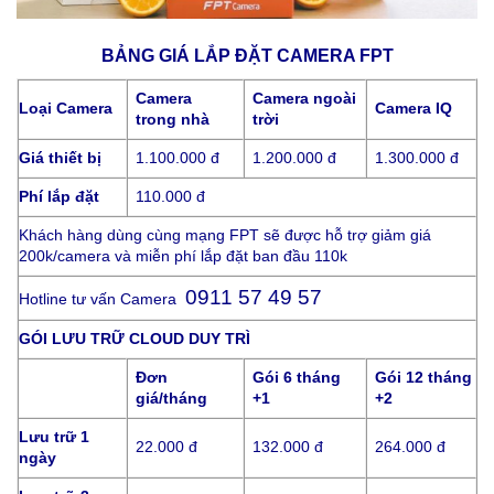
BẢNG GIÁ LẮP ĐẶT CAMERA FPT
Camera
Camera ngoài
Loại Camera
Camera IQ
trong nhà
trời
Giá thiết bị
1.100.000 đ
1.200.000 đ
1.300.000 đ
Phí lắp đặt
110.000 đ
Khách hàng dùng cùng mạng FPT sẽ được hỗ trợ giảm giá
200k/camera và miễn phí lắp đặt ban đầu 110k
0911 57 49 57
Hotline tư vấn Camera
GÓI LƯU TRỮ CLOUD DUY TRÌ
Đơn
Gói 6 tháng
Gói 12 tháng
giá/tháng
+1
+2
Lưu trữ 1
22.000 đ
132.000 đ
264.000 đ
ngày