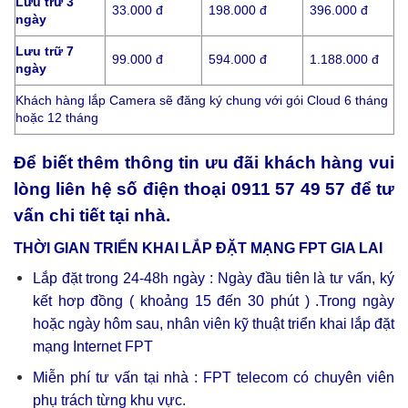
Lưu trữ 3
33.000 đ
198.000 đ
396.000 đ
ngày
Lưu trữ 7
99.000 đ
594.000 đ
1.188.000 đ
ngày
Khách hàng lắp Camera sẽ đăng ký chung với gói Cloud 6 tháng
hoặc 12 tháng
Để biết thêm thông tin ưu đãi khách hàng vui
lòng liên hệ số điện thoại
0911 57 49 57
để tư
vấn chi tiết tại nhà.
THỜI GIAN TRIỂN KHAI LẮP ĐẶT MẠNG FPT GIA LAI
Lắp đặt trong 24-48h ngày :
Ngày đầu tiên là tư vấn, ký
kết hơp đồng ( khoảng 15 đến 30 phút ) .Trong ngày
hoặc ngày hôm sau, nhân viên kỹ thuật triển khai lắp đặt
mạng Internet FPT
Miễn phí tư vấn tại nhà : FPT telecom có chuyên viên
phụ trách từng khu vực.