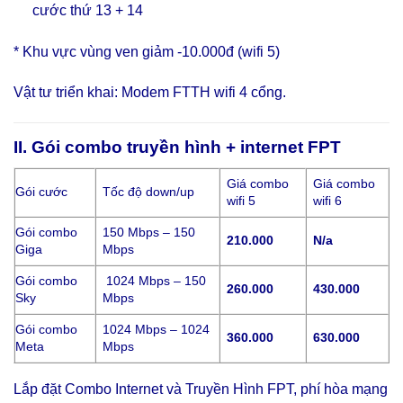
cước thứ 13 + 14
* Khu vực vùng ven giảm -10.000đ (wifi 5)
Vật tư triển khai: Modem FTTH wifi 4 cổng.
II. Gói combo truyền hình + internet FPT
Giá combo
Giá combo
Gói cước
Tốc độ down/up
wifi 5
wifi 6
Gói combo
150 Mbps – 150
210.000
N/a
Giga
Mbps
Gói combo
1024 Mbps – 150
260.000
430.000
Sky
Mbps
Gói combo
1024 Mbps – 1024
360.000
630.000
Meta
Mbps
Lắp đặt Combo Internet và Truyền Hình FPT, phí hòa mạng