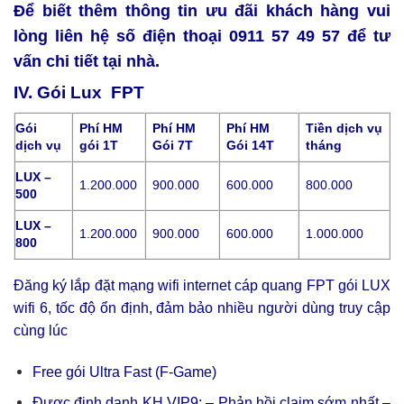
Để biết thêm thông tin ưu đãi khách hàng vui
lòng liên hệ số điện thoại
0911 57 49 57
để tư
vấn chi tiết tại nhà.
IV. Gói Lux FPT
Gói
Phí HM
Phí HM
Phí HM
Tiền dịch vụ
dịch vụ
gói 1T
Gói 7T
Gói 14T
tháng
LUX –
1.200.000
900.000
600.000
800.000
500
LUX –
1.200.000
900.000
600.000
1.000.000
800
Đăng ký lắp đặt mạng wifi internet cáp quang FPT gói LUX
wifi 6, tốc độ ổn định, đảm bảo nhiều người dùng truy cập
cùng lúc
Free gói Ultra Fast (F-Game)
Được định danh KH VIP9: – Phản hồi claim sớm nhất –